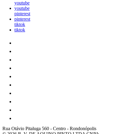
youtube
youtube
pinterest
pinterest
tiktok
tiktok
Rua Otávio Pitaluga 560
-
Centro
-
Rondonópolis
© 2026 R. V. DE AQUINO PINTO LTDA
CNPJ: