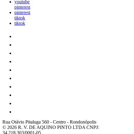
youtube
pinterest
pinterest
tiktok
tiktok
Rua Otávio Pitaluga 560
-
Centro
-
Rondonópolis
© 2026 R. V. DE AQUINO PINTO LTDA
CNPJ:
34.218.303/0001-05