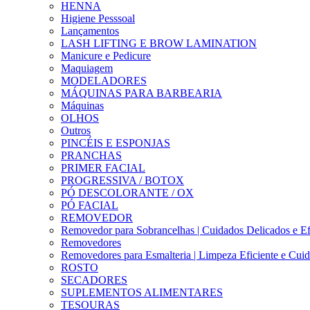
HENNA
Higiene Pesssoal
Lançamentos
LASH LIFTING E BROW LAMINATION
Manicure e Pedicure
Maquiagem
MODELADORES
MÁQUINAS PARA BARBEARIA
Máquinas
OLHOS
Outros
PINCÉIS E ESPONJAS
PRANCHAS
PRIMER FACIAL
PROGRESSIVA / BOTOX
PÓ DESCOLORANTE / OX
PÓ FACIAL
REMOVEDOR
Removedor para Sobrancelhas | Cuidados Delicados e Ef
Removedores
Removedores para Esmalteria | Limpeza Eficiente e Cui
ROSTO
SECADORES
SUPLEMENTOS ALIMENTARES
TESOURAS