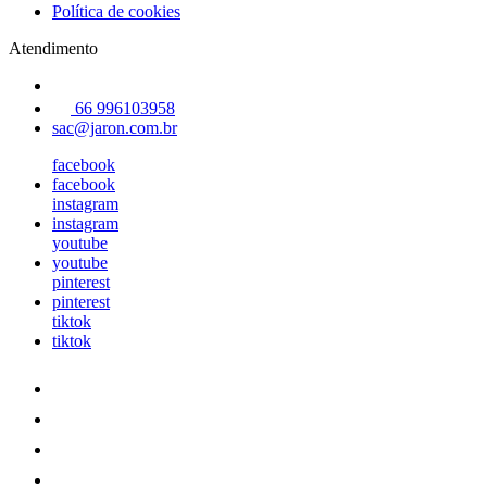
Política de cookies
Atendimento
66 996103958
sac@jaron.com.br
facebook
facebook
instagram
instagram
youtube
youtube
pinterest
pinterest
tiktok
tiktok