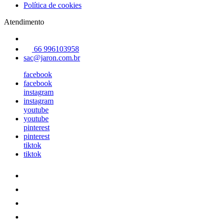
Política de cookies
Atendimento
66 996103958
sac@jaron.com.br
facebook
facebook
instagram
instagram
youtube
youtube
pinterest
pinterest
tiktok
tiktok