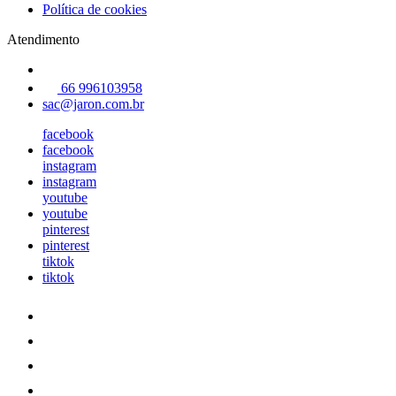
Política de cookies
Atendimento
66 996103958
sac@jaron.com.br
facebook
facebook
instagram
instagram
youtube
youtube
pinterest
pinterest
tiktok
tiktok