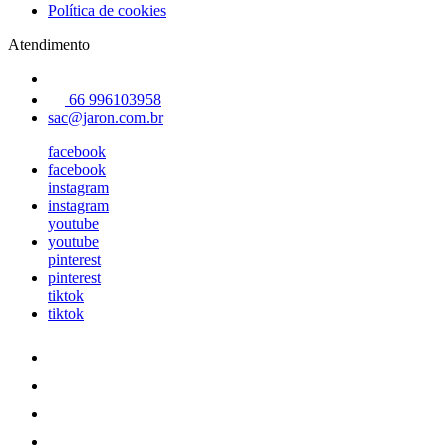
Política de cookies
Atendimento
66 996103958
sac@jaron.com.br
facebook
facebook
instagram
instagram
youtube
youtube
pinterest
pinterest
tiktok
tiktok