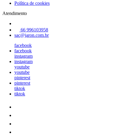
Política de cookies
Atendimento
66 996103958
sac@jaron.com.br
facebook
facebook
instagram
instagram
youtube
youtube
pinterest
pinterest
tiktok
tiktok