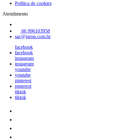
Política de cookies
Atendimento
66 996103958
sac@jaron.com.br
facebook
facebook
instagram
instagram
youtube
youtube
pinterest
pinterest
tiktok
tiktok