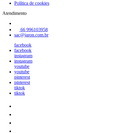
Política de cookies
Atendimento
66 996103958
sac@jaron.com.br
facebook
facebook
instagram
instagram
youtube
youtube
pinterest
pinterest
tiktok
tiktok