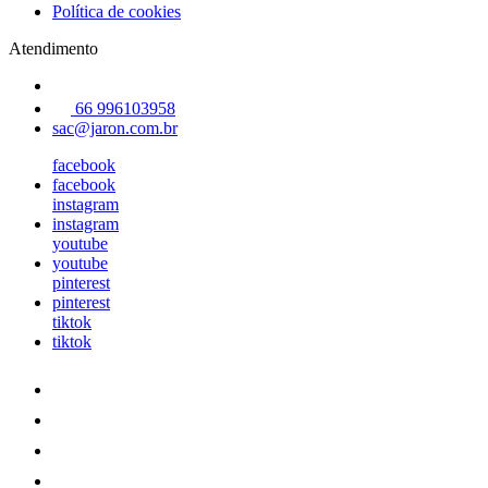
Política de cookies
Atendimento
66 996103958
sac@jaron.com.br
facebook
facebook
instagram
instagram
youtube
youtube
pinterest
pinterest
tiktok
tiktok