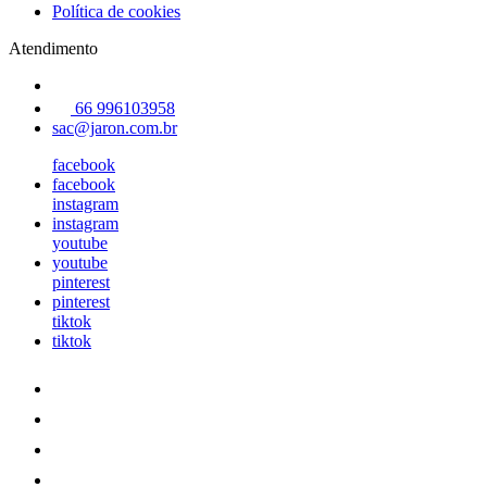
Política de cookies
Atendimento
66 996103958
sac@jaron.com.br
facebook
facebook
instagram
instagram
youtube
youtube
pinterest
pinterest
tiktok
tiktok