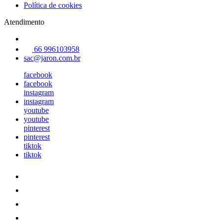
Política de cookies
Atendimento
66 996103958
sac@jaron.com.br
facebook
facebook
instagram
instagram
youtube
youtube
pinterest
pinterest
tiktok
tiktok