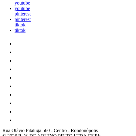
youtube
youtube
pinterest
pinterest
tiktok
tiktok
Rua Otávio Pitaluga 560
-
Centro
-
Rondonópolis
© 2026 R. V. DE AQUINO PINTO LTDA
CNPJ: