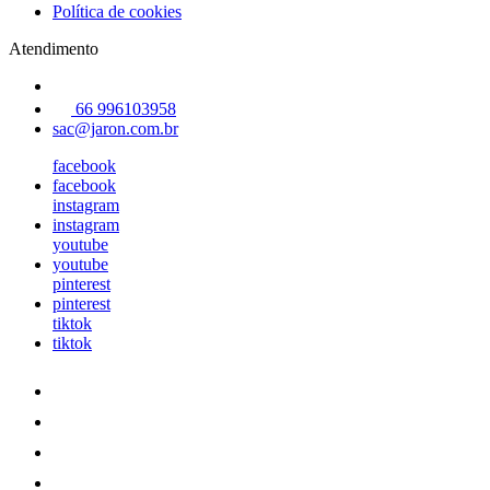
Política de cookies
Atendimento
66 996103958
sac@jaron.com.br
facebook
facebook
instagram
instagram
youtube
youtube
pinterest
pinterest
tiktok
tiktok