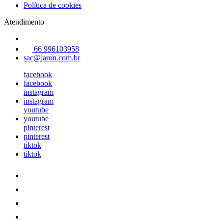
Política de cookies
Atendimento
66 996103958
sac@jaron.com.br
facebook
facebook
instagram
instagram
youtube
youtube
pinterest
pinterest
tiktok
tiktok